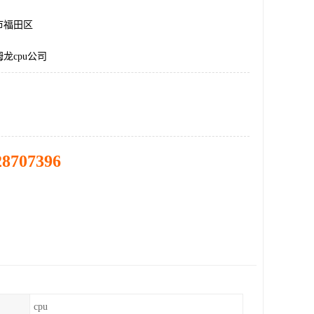
市福田区
龙cpu公司
28707396
cpu