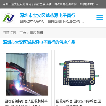
深圳市宝安区诚芯源电子商行主要从事：回收康耐视加密狗、回收欧姆龙cpu、回收欧姆龙模块等 一站式收购,能迅速便捷为客户消化库存、减少仓储、回笼资金，我们交易灵活方便，现金支付，价格优势合理，在业务方面赢得广大客户的一致好评 热情欢迎有库存需要处理的客户 请尽快联系我们
深圳市宝安区诚芯源电子商行
回收滑轨导轨，回收康耐视加密狗，回收欧姆龙PLC
当前位置：
首页
>
供应商机
回收欧姆龙模块
回收康耐视加密狗
深圳市宝安区诚芯源电子商行的供应产品
回收欧姆龙cpu
回收伯朗特机器人回收机械手
回收示教器,回收安川示教器,回