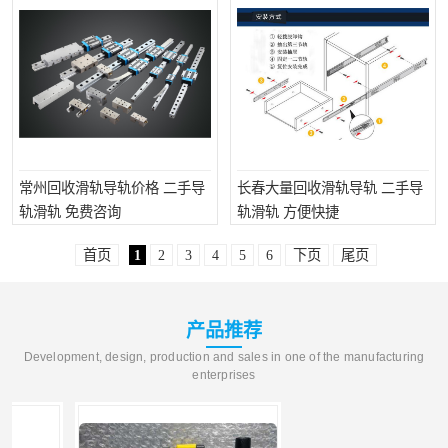
常州回收滑轨导轨价格 二手导
长春大量回收滑轨导轨 二手导
轨滑轨 免费咨询
轨滑轨 方便快捷
首页
1
2
3
4
5
6
下页
尾页
产品推荐
Development, design, production and sales in one of the manufacturing
enterprises