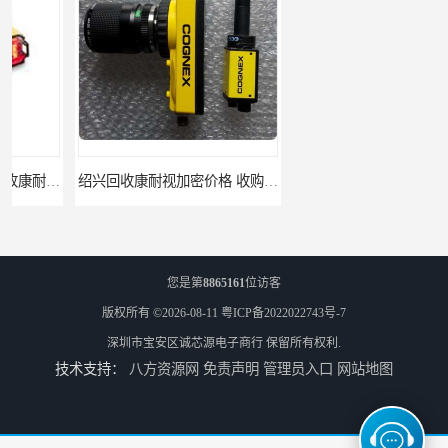
绍兴回收康耐视加密价格 收购康耐视加密狗 支持各种支付方式
柳州回收康耐视加密狗 收康耐视加密狗 当场放款
您是第
8865161
位访客
版权所有 ©2026-08-11
粤ICP备2022022743号-7
深圳市宝安区诚芯源电子商行
保留所有权利.
技术支持：
八方资源网
免责声明
管理员入口
网站地图
湛江回收欧姆龙cpu公司 欧姆龙cpu回收 为您提供优质便捷的服务 回收欧姆龙模块
阳江回收欧姆龙cpu控制器 欧姆龙cpu回收 支持各种支付方式 回收欧姆龙模块