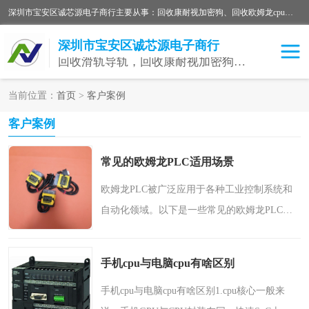
深圳市宝安区诚芯源电子商行主要从事：回收康耐视加密狗、回收欧姆龙cpu、回收欧姆龙模块等 一站式收购,能迅速便捷为客户消化库存、减少仓储、回笼资金，我们交易灵活方便，现金支付，价格优势合理，在业务方面赢得广大客户的一致好评 热情欢迎有库存需要处理的客户 请尽快联系我们
深圳市宝安区诚芯源电子商行
回收滑轨导轨，回收康耐视加密狗，回收欧姆龙PLC
当前位置：
首页
>
客户案例
回收欧姆龙模块
回收康耐视加密狗
客户案例
回收欧姆龙cpu
常见的欧姆龙PLC适用场景
欧姆龙PLC被广泛应用于各种工业控制系统和
自动化领域。以下是一些常见的欧姆龙PLC适
用场景：制造业：欧姆龙PLC通常用于各种制
造业领域，如汽车制造、电子制造、食品和饮
手机cpu与电脑cpu有啥区别
料加工、纺织业等。它们..
手机cpu与电脑cpu有啥区别1.cpu核心一般来