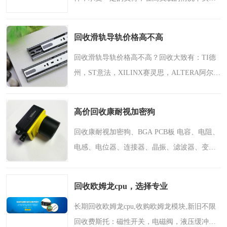
高精度的运动。但直线导轨和直线滑轨之前并
不是一样的，还是有存在不同的地方。直线导
回收滑轨导轨价格高不高
轨又可称之为线轨，..
回收滑轨导轨价格高不高？回收大致有：TI德
州，ST意法，XILINX赛灵思，ALTERA阿尔特
拉，LINER凌特，三星，海力士东芝等等。本
公司是一家回收各种自动化配件并拥有多年行
高价回收康耐视加密狗
业经验的公司。回收项目..
回收康耐视加密狗、BGA PCB板 电容、电阻、
电感、电位器、连接器、晶振、滤波器、变压
器、功率模块、霍尔元件、发光管、直插DIP,
贴片SMD、继电器等。数码产品配件：主控、
回收欧姆龙cpu，选择专业
解码、收音模块、音频..
长期回收欧姆龙cpu,收购欧姆龙模块,新旧不限
回收费斯托：磁性开关，电磁阀，液压缓冲