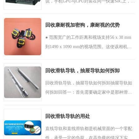
说，手机GPU与CPU封装在同一快速SoC上，这
是Intel的核心图形卡。电脑是不同的。早期计
算机的CPU通常是辅助计算的，视频和图形处
回收康耐视加密狗，康耐视的优势
理则交给集成在北桥中..
● 范围宽广的工作距离和视场支持56 x 38 mm
到1490 x 1090 mm的视场范围。这使该相机能
够处理广泛的元件和测量，以执行线上检测和
计量、实时物料搬运和物流以及定位和检测应
回收滑轨导轨，抽屉导轨如何拆卸
用，帮助您实现工厂..
回收滑轨导轨，抽屉导轨如何拆卸抽屉导轨如
何拆卸回答一：首先需要确定家中是那种滑
轨，比如说三节轨道，工业导轨。如果是三节
轨道的，应该先将柜体轻轻的拉出来，当要拉
回收滑轨导轨的用处
到倒头的时候，一定要..
直线导轨和直线滑轨都是机械里面的一个零配
件，承受一定的负荷，在高负载的情况下实现