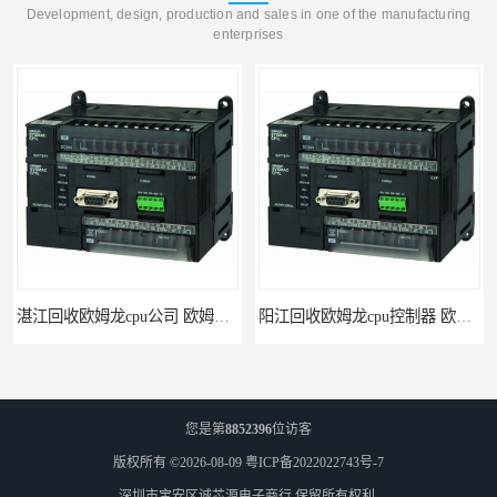
Development, design, production and sales in one of the manufacturing
enterprises
湛江回收欧姆龙cpu公司 欧姆龙cpu回收 为您提供优质便捷的服务 回收欧姆龙模块
阳江回收欧姆龙cpu控制器 欧姆龙cpu回收 支持各种支付方式 回收欧姆龙模块
您是第
8852396
位访客
版权所有 ©2026-08-09
粤ICP备2022022743号-7
深圳市宝安区诚芯源电子商行
保留所有权利.