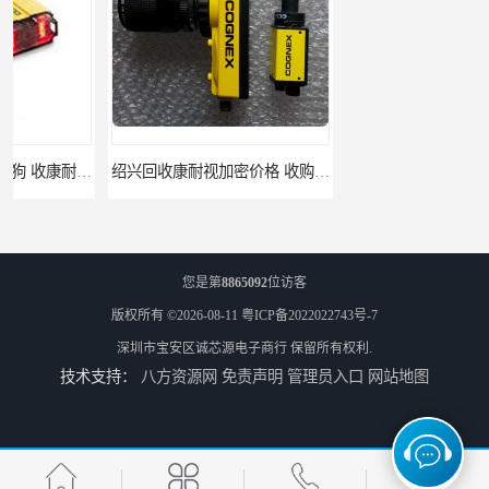
绍兴回收康耐视加密价格 收购康耐视加密狗 支持各种支付方式
柳州回收康耐视加密狗 收康耐视加密狗 当场放款
您是第
8865092
位访客
版权所有 ©2026-08-11
粤ICP备2022022743号-7
深圳市宝安区诚芯源电子商行
保留所有权利.
技术支持：
八方资源网
免责声明
管理员入口
网站地图
湛江回收欧姆龙cpu公司 欧姆龙cpu回收 为您提供优质便捷的服务 回收欧姆龙模块
阳江回收欧姆龙cpu控制器 欧姆龙cpu回收 支持各种支付方式 回收欧姆龙模块