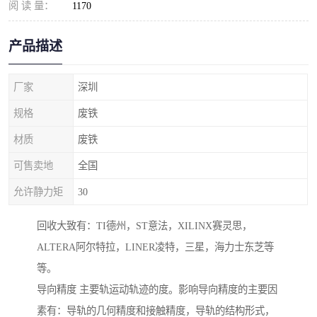
阅 读 量：
1170
产品描述
厂家
深圳
规格
废铁
材质
废铁
可售卖地
全国
允许静力矩
30
回收大致有：TI德州，ST意法，XILINX赛灵思，
ALTERA阿尔特拉，LINER凌特，三星，海力士东芝等
等。
导向精度 主要轨运动轨迹的度。影响导向精度的主要因
素有：导轨的几何精度和接触精度，导轨的结构形式，