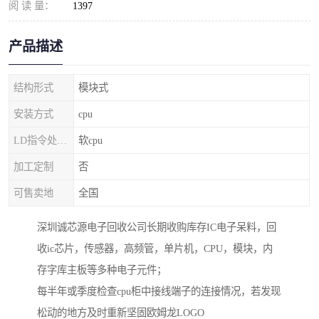
阅 读 量：
1397
产品描述
结构形式
模块式
安装方式
cpu
LD指令处理器
软cpu
加工定制
否
可售卖地
全国
深圳诚芯源电子回收公司长期收购库存IC电子呆料，回
收ic芯片，传感器，高频管，单片机，CPU，模块，内
存字库主板等多种电子元件；
每半年或季度检查cpu柜中接线端子的连接情况，若发现
松动的地方及时重新坚固欧姆龙LOGO