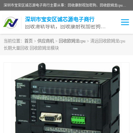
深圳市宝安区诚芯源电子商行主要从事：回收康耐视加密狗、回收欧姆龙cpu、回收欧姆龙模块等 一站式收购,能迅速便捷为客户消化库存、减少仓储、回笼资金，我们交易灵活方便，现金支付，价格优势合理，在业务方面赢得广大客户的一致好评 热情欢迎有库存需要处理的客户 请尽快联系我们
深圳市宝安区诚芯源电子商行
回收滑轨导轨，回收康耐视加密狗，回收欧姆龙PLC
当前位置：
首页
>
供应商机
>
回收欧姆龙cpu
> 清远回收欧姆龙cpu
长期大量回收 回收欧姆龙模块
回收欧姆龙模块
回收康耐视加密狗
回收欧姆龙cpu