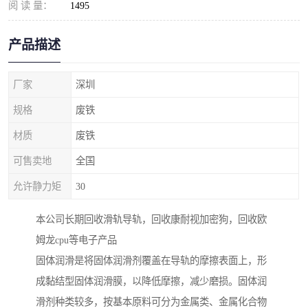
阅 读 量：
1495
产品描述
厂家
深圳
规格
废铁
材质
废铁
可售卖地
全国
允许静力矩
30
本公司长期回收滑轨导轨，回收康耐视加密狗，回收欧
姆龙cpu等电子产品
固体润滑是将固体润滑剂覆盖在导轨的摩擦表面上，形
成黏结型固体润滑膜，以降低摩擦，减少磨损。固体润
滑剂种类较多，按基本原料可分为金属类、金属化合物