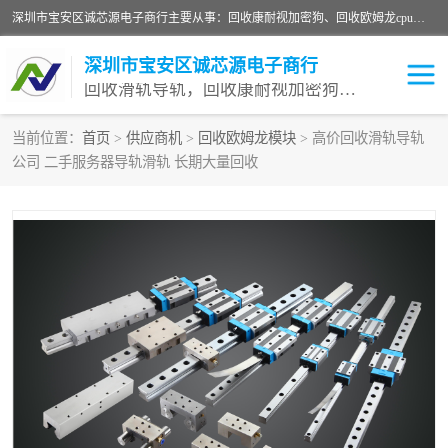
深圳市宝安区诚芯源电子商行主要从事：回收康耐视加密狗、回收欧姆龙cpu、回收欧姆龙模块等 一站式收购,能迅速便捷为客户消化库存、减少仓储、回笼资金，我们交易灵活方便，现金支付，价格优势合理，在业务方面赢得广大客户的一致好评 热情欢迎有库存需要处理的客户 请尽快联系我们
深圳市宝安区诚芯源电子商行
回收滑轨导轨，回收康耐视加密狗，回收欧姆龙PLC
当前位置：
首页
>
供应商机
>
回收欧姆龙模块
> 高价回收滑轨导轨
公司 二手服务器导轨滑轨 长期大量回收
回收欧姆龙模块
回收康耐视加密狗
回收欧姆龙cpu