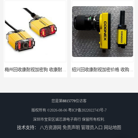
梅州回收康耐视加密狗 收康耐视加密狗 免费咨询
绍兴回收康耐视加密价格 收购康耐视加密狗 支持各种支付方式
您是第
8815779
位访客
版权所有 ©2026-08-06
粤ICP备2022022743号-7
深圳市宝安区诚芯源电子商行
保留所有权利.
技术支持：
八方资源网
免责声明
管理员入口
网站地图