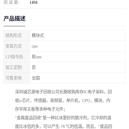
阅 读 量：
1404
产品描述
结构形式
模块式
安装方式
cpu
LD指令处理器
软cpu
加工定制
否
可售卖地
全国
深圳诚芯源电子回收公司长期收购库存IC电子呆料，回
收ic芯片，传感器，高频管，单片机，CPU，模块，内
存字库主板等多种电子元件；
“金属废品回收”是一种比冰更好的致冷剂，它冷却的温
度比冰低的多，可以产生-78 ℃的低温。而且，“废品回