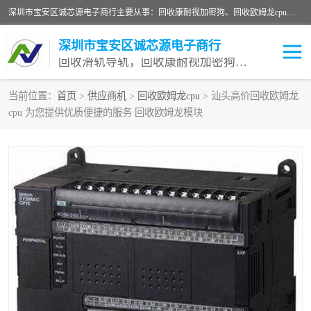
深圳市宝安区诚芯源电子商行主要从事：回收康耐视加密狗、回收欧姆龙cpu、回收欧姆龙模块等 一站式收购,能迅速便捷为客户消化库存、减少仓储、回笼资金，我们交易灵活方便，现金支付，价格优势合理，在业务方面赢得广大客户的一致好评 热情欢迎有库存需要处理的客户 请尽快联系我们
深圳市宝安区诚芯源电子商行
回收滑轨导轨，回收康耐视加密狗，回收欧姆龙PLC
当前位置：
首页
>
供应商机
>
回收欧姆龙cpu
> 汕头高价回收欧姆龙
cpu 为您提供优质便捷的服务 回收欧姆龙模块
回收欧姆龙模块
回收康耐视加密狗
回收欧姆龙cpu