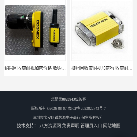
绍兴回收康耐视加密价格 收购康耐视加密狗 支持各种支付方式
柳州回收康耐视加密狗 收康耐视加密狗 当场放款
您是第
8820943
位访客
版权所有 ©2026-08-07
粤ICP备2022022743号-7
深圳市宝安区诚芯源电子商行
保留所有权利.
技术支持：
八方资源网
免责声明
管理员入口
网站地图