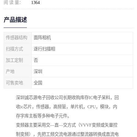
阅 读 量：
1364
产品描述
传感器结构
面阵相机
扫描方式
逐行扫描相
加工定制
否
产地
深圳
可售卖地
全国
深圳诚芯源电子回收公司长期收购库存IC电子呆料，回
收ic芯片，传感器，高频管，单片机，CPU，模块，内
存字库主板等多种电子元件。
变频器主要采用交—直—交方式（VVVF变频或矢量控
制变频），先把工频交流电源通过整流器转换成直流电