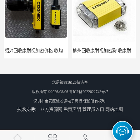
绍兴回收康耐视加密价格 收购康耐视加密狗 支持各种支付方式
柳州回收康耐视加密狗 收康耐视加密狗 当场放款
您是第
8816120
位访客
版权所有 ©2026-08-06
粤ICP备2022022743号-7
深圳市宝安区诚芯源电子商行
保留所有权利.
技术支持：
八方资源网
免责声明
管理员入口
网站地图
湛江回收欧姆龙cpu公司 欧姆龙cpu回收 为您提供优质便捷的服务 回收欧姆龙模块
阳江回收欧姆龙cpu控制器 欧姆龙cpu回收 支持各种支付方式 回收欧姆龙模块