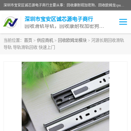
深圳市宝安区诚芯源电子商行主要从事：回收康耐视加密狗、回收欧姆龙cpu、回收欧姆龙模块等 一站式收购,能迅速便捷为客户消化库存、减少仓储、回笼资金，我们交易灵活方便，现金支付，价格优势合理，在业务方面赢得广大客户的一致好评 热情欢迎有库存需要处理的客户 请尽快联系我们
深圳市宝安区诚芯源电子商行
回收滑轨导轨，回收康耐视加密狗，回收欧姆龙PLC
当前位置：
首页
>
供应商机
>
回收欧姆龙模块
> 河源长期回收滑轨
导轨 导轨滑轨回收 快速上门
回收欧姆龙模块
回收康耐视加密狗
回收欧姆龙cpu