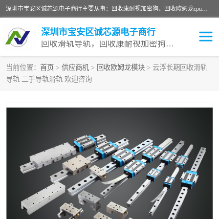
深圳市宝安区诚芯源电子商行主要从事：回收康耐视加密狗、回收欧姆龙cpu、回收欧姆龙模块等 一站式收购,能迅速便捷为客户消化库存、减少仓储、回笼资金，我们交易灵活方便，现金支付，价格优势合理，在业务方面赢得广大客户的一致好评 热情欢迎有库存需要处理的客户 请尽快联系我们
深圳市宝安区诚芯源电子商行
回收滑轨导轨，回收康耐视加密狗，回收欧姆龙PLC
当前位置：
首页
>
供应商机
>
回收欧姆龙模块
> 云浮长期回收滑轨
导轨 二手导轨滑轨 欢迎咨询
回收欧姆龙模块
回收康耐视加密狗
回收欧姆龙cpu