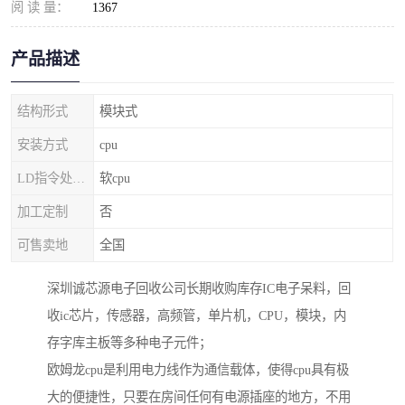
阅 读 量：
1367
产品描述
结构形式
模块式
安装方式
cpu
LD指令处理器
软cpu
加工定制
否
可售卖地
全国
深圳诚芯源电子回收公司长期收购库存IC电子呆料，回
收ic芯片，传感器，高频管，单片机，CPU，模块，内
存字库主板等多种电子元件；
欧姆龙cpu是利用电力线作为通信载体，使得cpu具有极
大的便捷性，只要在房间任何有电源插座的地方，不用