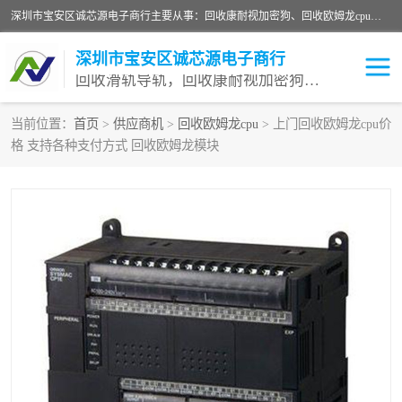
深圳市宝安区诚芯源电子商行主要从事：回收康耐视加密狗、回收欧姆龙cpu、回收欧姆龙模块等 一站式收购,能迅速便捷为客户消化库存、减少仓储、回笼资金，我们交易灵活方便，现金支付，价格优势合理，在业务方面赢得广大客户的一致好评 热情欢迎有库存需要处理的客户 请尽快联系我们
深圳市宝安区诚芯源电子商行
回收滑轨导轨，回收康耐视加密狗，回收欧姆龙PLC
当前位置：
首页
>
供应商机
>
回收欧姆龙cpu
> 上门回收欧姆龙cpu价
格 支持各种支付方式 回收欧姆龙模块
回收欧姆龙模块
回收康耐视加密狗
回收欧姆龙cpu