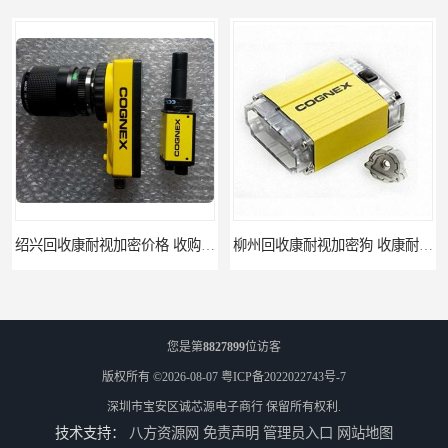
绍兴回收康耐视加密价格 收购康耐视加密狗 支持各种支付方式
柳州回收康耐视加密狗 收康耐视加密狗 当场放款
您是第
8827899
位访客
版权所有 ©2026-08-07
粤ICP备2022022743号-7
深圳市宝安区诚芯源电子商行
保留所有权利.
技术支持：
八方资源网
免责声明
管理员入口
网站地图