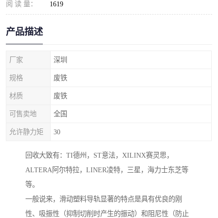
阅 读 量：
1619
产品描述
厂家
深圳
规格
废铁
材质
废铁
可售卖地
全国
允许静力矩
30
回收大致有：TI德州，ST意法，XILINX赛灵思，
ALTERA阿尔特拉，LINER凌特，三星，海力士东芝等
等。
一般说来，滑动塑料导轨显著的特点是具有优良的刚
性、吸振性（抑制切削时产生的振动）和阻尼性（防止