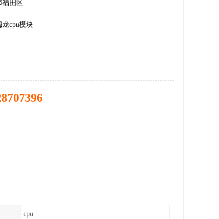
市福田区
龙cpu模块
28707396
cpu