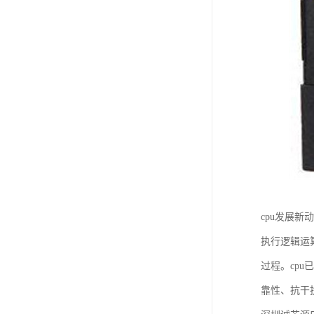
cpu发展
执行逻辑运
过程。cp
靠性、抗干