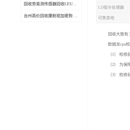
回收劳易测传感器回收LEUZE传感器
LD指令处理器
台州高价回收康耐视加密狗 收购康耐视加密狗 废旧回收
可售卖地
回收大致有：
欧姆龙cpu
（1） 检
（2） 为
（3） 检