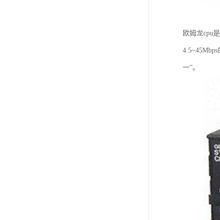
欧姆龙cp
4.5~4
一”。