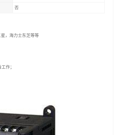
否
，三星，海力士东芝等等
备工作；