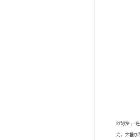
欧姆龙cp
力，大程序容