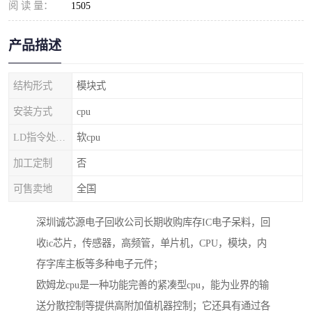
阅 读 量：
1505
产品描述
结构形式
模块式
安装方式
cpu
LD指令处理器
软cpu
加工定制
否
可售卖地
全国
深圳诚芯源电子回收公司长期收购库存IC电子呆料，回
收ic芯片，传感器，高频管，单片机，CPU，模块，内
存字库主板等多种电子元件；
欧姆龙cpu是一种功能完善的紧凑型cpu，能为业界的输
送分散控制等提供高附加值机器控制；它还具有通过各