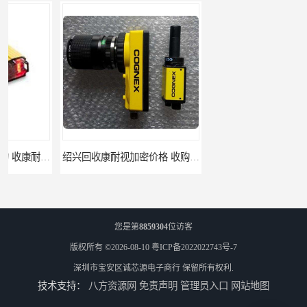
绍兴回收康耐视加密价格 收购康耐视加密狗 支持各种支付方式
柳州回收康耐视加密狗 收康耐视加密狗 当场放款
您是第
8859304
位访客
版权所有 ©2026-08-10
粤ICP备2022022743号-7
深圳市宝安区诚芯源电子商行
保留所有权利.
技术支持：
八方资源网
免责声明
管理员入口
网站地图