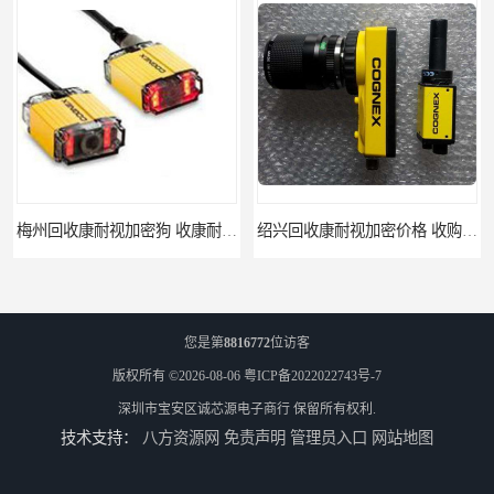
梅州回收康耐视加密狗 收康耐视加密狗 免费咨询
绍兴回收康耐视加密价格 收购康耐视加密狗 支持各种支付方式
您是第
8816772
位访客
版权所有 ©2026-08-06
粤ICP备2022022743号-7
深圳市宝安区诚芯源电子商行
保留所有权利.
技术支持：
八方资源网
免责声明
管理员入口
网站地图