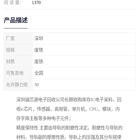
阅 读 量：
1370
产品描述
厂家
深圳
规格
废铁
材质
废铁
可售卖地
全国
允许静力矩
30
深圳诚芯源电子回收公司长期收购库存IC电子呆料，回
收ic芯片，传感器，高频管，单片机，CPU，模块，内
存字库主板等多种电子元件；
精度保持性 主要由导轨的耐磨性决定。耐磨性与导轨的
材料、导轨副的摩擦性质、导轨上的压强及其分布规律